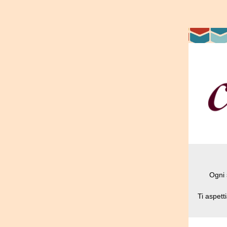
Ogni 
Ti aspet