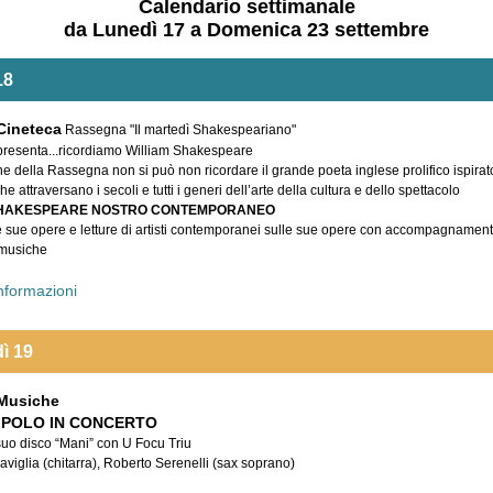
Calendario settimanale
da Lunedì 17 a Domenica 23 settembre
18
 Cineteca
Rassegna "Il martedì Shakespeariano"
resenta...ricordiamo William Shakespeare
e della Rassegna non si può non ricordare il grande poeta inglese prolifico ispirato
e attraversano i secoli e tutti i generi dell’arte della cultura e dello spettacolo
SHAKESPEARE NOSTRO CONTEMPORANEO
le sue opere e letture di artisti contemporanei sulle sue opere con accompagnament
 musiche
informazioni
ì 19
 Musiche
 POLO IN CONCERTO
suo disco “Mani” con U Focu Triu
viglia (chitarra), Roberto Serenelli (sax soprano)