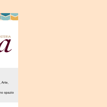
 Arte,
no spazio