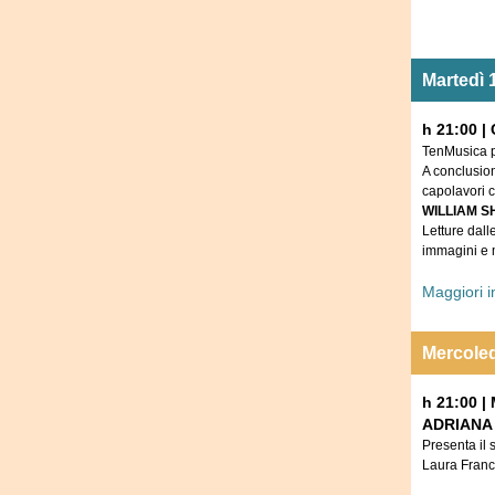
Martedì 
h 21:00 |
TenMusica p
A conclusion
capolavori ch
WILLIAM 
Letture dal
immagini e
Maggiori 
Mercoled
h 21:00 |
ADRIANA
Presenta il 
Laura Franca