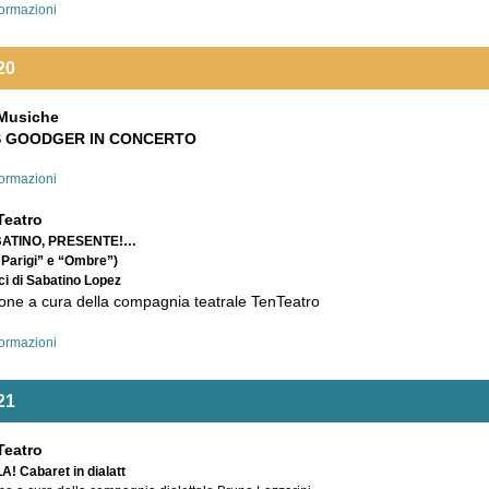
formazioni
20
 Musiche
 GOODGER IN CONCERTO
formazioni
 Teatro
BATINO, PRESENTE!…
 Parigi” e “Ombre”)
ici di Sabatino Lopez
one a cura della compagnia teatrale TenTeatro
formazioni
21
Teatro
! Cabaret in dialatt