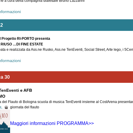
ne a cura della compagnia dialettale Bruno Lazzarini
informazioni
22
Il Progetto RI-PORTO presenta
 RIUSO …DI FINE ESTATE
deata e realizzata da Ass.ne Rusko, Ass.ne TenEventi, Social Street, Arte lego, i 5Cen
informazioni
a 30
 TenEventi e AFB
MO
 del Flauto di Bologna scuola di musica TenEventi insieme al CostArena presenta
giornata del flauto
Maggiori informazioni PROGRAMMA>>